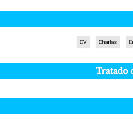
CV
Charlas
E
Tratado d