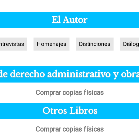
El Autor
ntrevistas
Homenajes
Distinciones
Diálog
e derecho administrativo y obra
Comprar copias físicas
Otros Libros
Comprar copias físicas