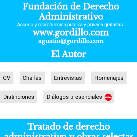
Fundación de Derecho
Administrativo
Acceso y reproducción pública y privada gratuitas
www.gordillo.com
agustín@gordillo.com
El Autor
CV
Charlas
Entrevistas
Homenajes
Distinciones
Diálogos presenciales
Tratado de derecho
administrativo y obras selectas